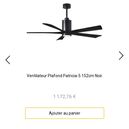
Noir
Ventilateur Plafond Patricia-5 152cm Noir
Ven
1 172,76 €
Prix
Ajouter au panier