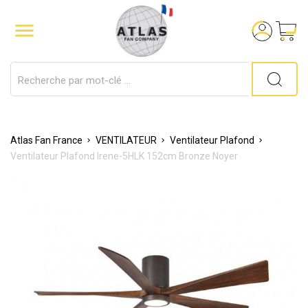

Atlas Fan France
VENTILATEUR
Ventilateur Plafond
Ventilateur Plafond Irene-5HLK 152cm Bronze Noyer