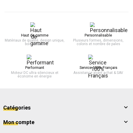
Haut de gamme
Personnalisable
Matériaux de qualité, design unique,
Plusieurs formes, dimensions,
bois naturel
coloris et nombre de pales
Performant
Service 100% Français
Moteur DC ultra silencieux et
Assistance avant achat & SAV
économe en énergie

Catégories

Mon compte