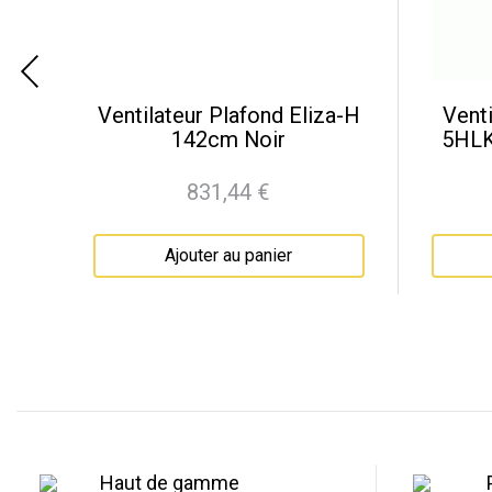
e-
Ventilateur Plafond Eliza-H
Venti
er
142cm Noir
5HLK
831,44 €
Prix
Ajouter au panier
Haut de gamme