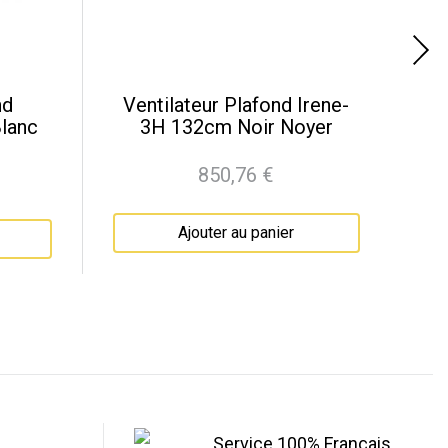
nd
Ventilateur Plafond Irene-
Ve
lanc
3H 132cm Noir Noyer
850,76 €
Prix
Ajouter au panier
Service 100% Français