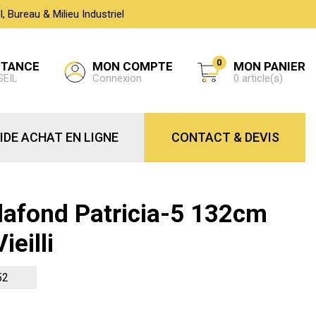
 Bureau & Milieu Industriel
0
MON COMPTE
STANCE
MON PANIER
Connexion
SEIL
0 article(s)
IDE ACHAT EN LIGNE
CONTACT & DEVIS
Plafond Patricia-5 132cm
ieilli
52