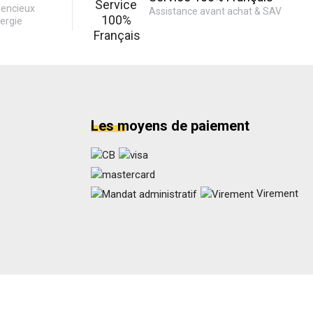
lencieux
Assistance avant achat & SAV
ergie
Les moyens de paiement
Virement