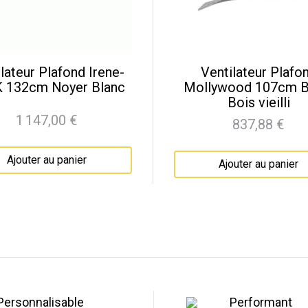
lateur Plafond Irene-
Ventilateur Plafo
 132cm Noyer Blanc
Mollywood 107cm B
Bois vieilli
1 147,00 €
837,88 €
Prix
Prix
Ajouter au panier
Ajouter au panier
Personnalisable
Performant