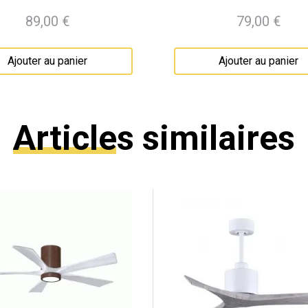
89,00 €
79,00 €
Prix
Prix
Ajouter au panier
Ajouter au panier
Articles similaires