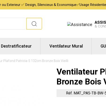
ur ou Exterieur ✅ Design, Silencieux & Economique✅Usage Résidentiel,
ASSI
& CON
Destratificateur
Ventilateur Mural
GU
ur Plafond Patricia-5 132cm Bronze Bois Vieilli
Ventilateur 
Bronze Bois V
Réf. MAT_PA5-TB-BW-