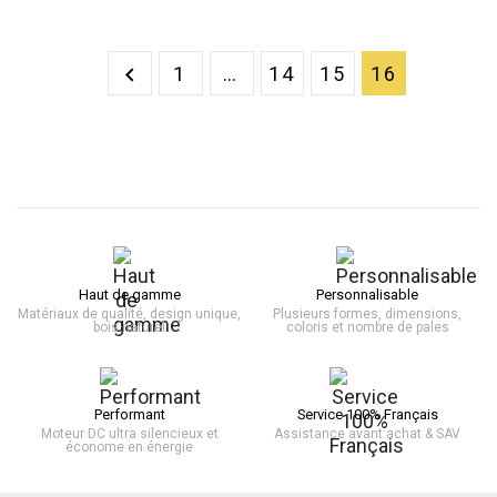
1
…
14
15
16

Haut de gamme
Personnalisable
Matériaux de qualité, design unique,
Plusieurs formes, dimensions,
bois naturel
coloris et nombre de pales
Performant
Service 100% Français
Moteur DC ultra silencieux et
Assistance avant achat & SAV
économe en énergie