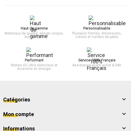
Haut de gamme
Personnalisable
Matériaux de qualité, design unique,
Plusieurs formes, dimensions,
bois naturel
coloris et nombre de pales
Performant
Service 100% Français
Moteur DC ultra silencieux et
Assistance avant achat & SAV
économe en énergie

Catégories

Mon compte

Informations