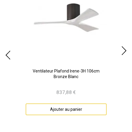
lanc
Ventilateur Plafond Irene-3H 106cm
Ven
Bronze Blanc
837,88 €
Prix
Ajouter au panier