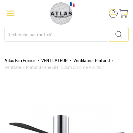

Atlas Fan France
VENTILATEUR
Ventilateur Plafond
Ventilateur Plafond Irene-3H 132cm Chromé Poli Noir