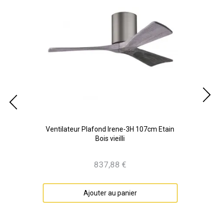
able
Ventilateur Plafond Irene-3H 107cm Etain
Ven
Bois vieilli
837,88 €
Prix
Ajouter au panier