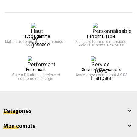
Haut de gamme
Personnalisable
Matériaux de qualité, design unique,
Plusieurs formes, dimensions,
bois naturel
coloris et nombre de pales
Performant
Service 100% Français
Moteur DC ultra silencieux et
Assistance avant achat & SAV
économe en énergie

Catégories

Mon compte