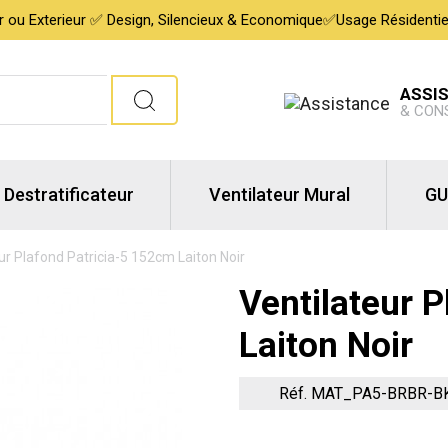
ur ou Exterieur ✅ Design, Silencieux & Economique✅Usage Résidentiel,
ASSI
& CON
Destratificateur
Ventilateur Mural
GU
ur Plafond Patricia-5 152cm Laiton Noir
Ventilateur 
Laiton Noir
Réf. MAT_PA5-BRBR-B