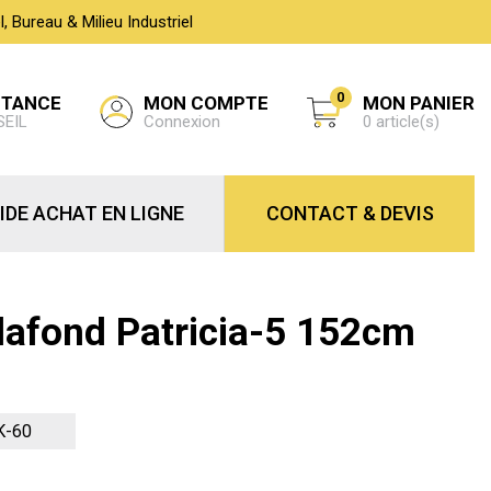
 Bureau & Milieu Industriel
0
MON COMPTE
STANCE
MON PANIER
Connexion
SEIL
0 article(s)
IDE ACHAT EN LIGNE
CONTACT & DEVIS
Plafond Patricia-5 152cm
K-60