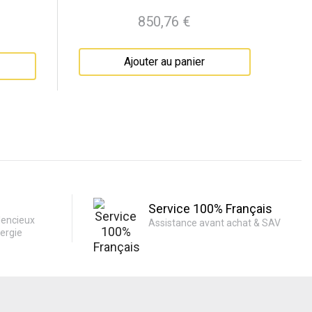
850,76 €
Prix
Ajouter au panier
Service 100% Français
lencieux
Assistance avant achat & SAV
ergie