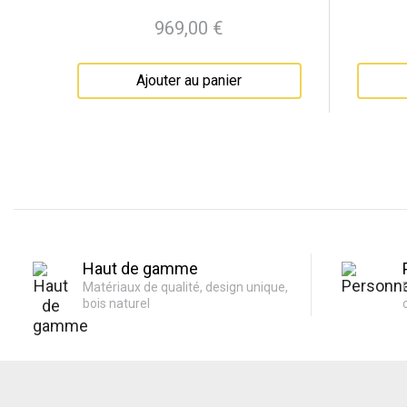
969,00 €
Prix
Ajouter au panier
Haut de gamme
Matériaux de qualité, design unique,
bois naturel