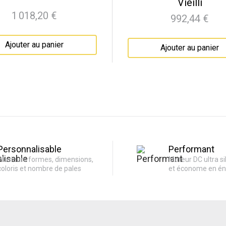
Vieilli
1 018,20 €
992,44 €
Prix
Prix
Ajouter au panier
Ajouter au panier
Personnalisable
Performant
Plusieurs formes, dimensions,
Moteur DC ultra si
coloris et nombre de pales
et économe en én