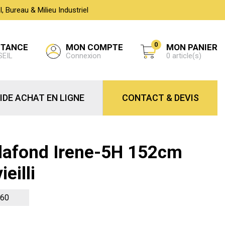
 Bureau & Milieu Industriel
0
MON COMPTE
STANCE
MON PANIER
Connexion
SEIL
0 article(s)
IDE ACHAT EN LIGNE
CONTACT & DEVIS
Plafond Irene-5H 152cm
eilli
-60