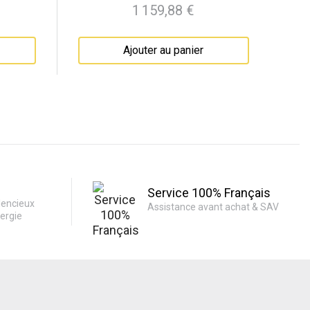
1 159,88 €
Prix
Ajouter au panier
Service 100% Français
lencieux
Assistance avant achat & SAV
ergie