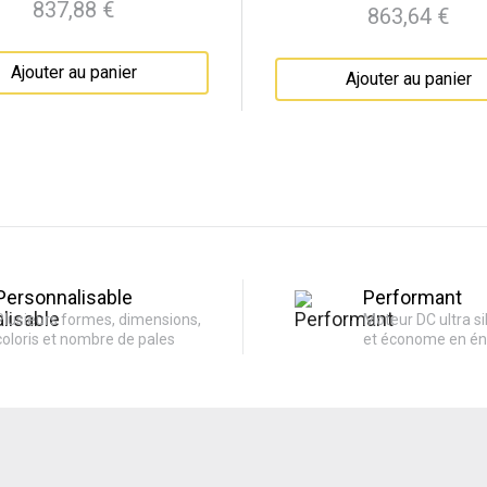
837,88 €
863,64 €
Prix
Prix
Ajouter au panier
Ajouter au panier
Personnalisable
Performant
Plusieurs formes, dimensions,
Moteur DC ultra si
coloris et nombre de pales
et économe en én