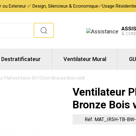
ur ou Exterieur ✅ Design, Silencieux & Economique✅Usage Résidentiel,
ASSI
& CON
Destratificateur
Ventilateur Mural
GU
ur Plafond Irene-5H 152cm Bronze Bois vieilli
Ventilateur 
Bronze Bois vi
Réf. MAT_IR5H-TB-BW