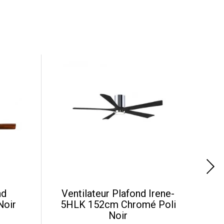
nd
Ventilateur Plafond Irene-
Noir
5HLK 152cm Chromé Poli
1
Noir