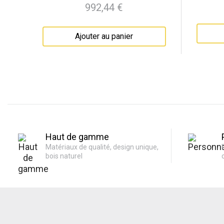
992,44 €
Prix
Ajouter au panier
Haut de gamme
Matériaux de qualité, design unique,
bois naturel