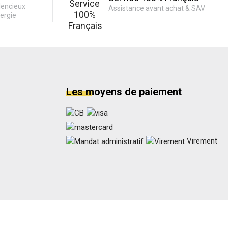
lencieux
Assistance avant achat & SAV
ergie
Les moyens de paiement
Virement