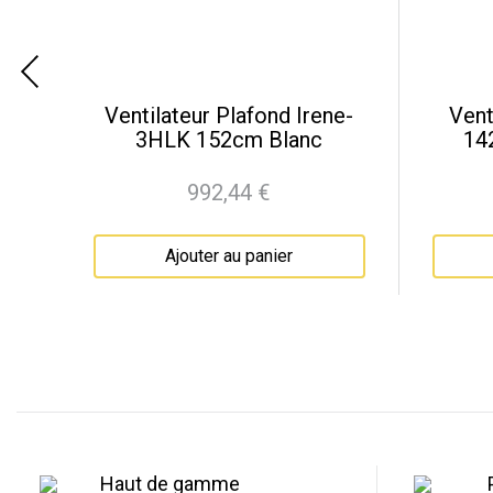
za
Ventilateur Plafond Irene-
Vent
is
3HLK 152cm Blanc
14
992,44 €
Prix
Ajouter au panier
Haut de gamme