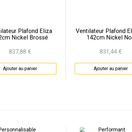
ilateur Plafond Eliza
Ventilateur Plafond E
2cm Nickel Brossé
142cm Nickel No
837,88 €
831,44 €
Prix
Prix
Ajouter au panier
Ajouter au panier
Personnalisable
Performant