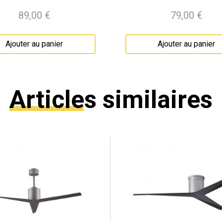
89,00 €
79,00 €
Prix
Prix
Ajouter au panier
Ajouter au panier
Articles similaires