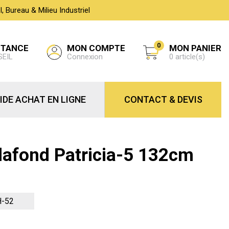
 Bureau & Milieu Industriel
0
MON COMPTE
STANCE
MON PANIER
Connexion
SEIL
0 article(s)
IDE ACHAT EN LIGNE
CONTACT & DEVIS
Plafond Patricia-5 132cm
H-52