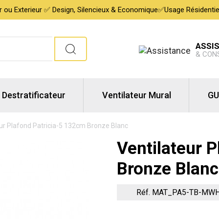
ur ou Exterieur ✅ Design, Silencieux & Economique✅Usage Résidentiel,
ASSI
& CON
Destratificateur
Ventilateur Mural
GU
ur Plafond Patricia-5 132cm Bronze Blanc
Ventilateur 
Bronze Blanc
Réf. MAT_PA5-TB-MW