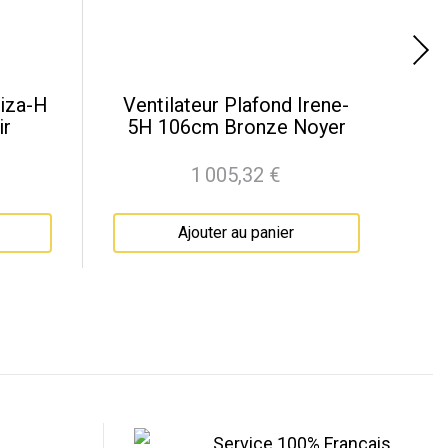
liza-H
Ventilateur Plafond Irene-
ir
5H 106cm Bronze Noyer
1 005,32 €
Prix
Ajouter au panier
Service 100% Français