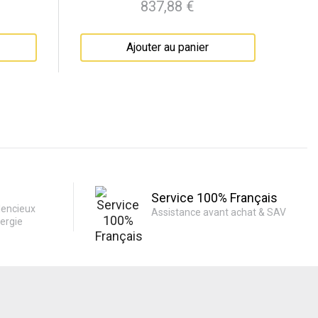
837,88 €
Prix
Ajouter au panier
Service 100% Français
lencieux
Assistance avant achat & SAV
ergie