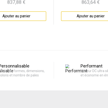
837,88 €
863,64 €
Prix
Prix
Ajouter au panier
Ajouter au panier
Personnalisable
Performant
Plusieurs formes, dimensions,
Moteur DC ultra si
coloris et nombre de pales
et économe en én