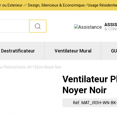
ur ou Exterieur ✅ Design, Silencieux & Economique✅Usage Résidentiel,
ASSI
& CON
Destratificateur
Ventilateur Mural
GU
ur Plafond Irene-3H 132cm Noyer Noir
Ventilateur 
Noyer Noir
Réf. MAT_IR3H-WN-BK