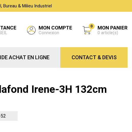
 Bureau & Milieu Industriel
0
MON COMPTE
STANCE
MON PANIER
Connexion
SEIL
0 article(s)
IDE ACHAT EN LIGNE
CONTACT & DEVIS
Plafond Irene-3H 132cm
-52