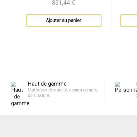
831,44 €
Prix
Ajouter au panier
Haut de gamme
Matériaux de qualité, design unique,
bois naturel