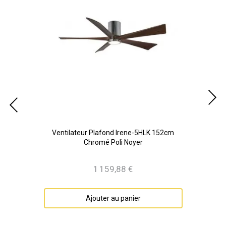
lanc
Ventilateur Plafond Irene-5HLK 152cm
Ve
Chromé Poli Noyer
1 159,88 €
Prix
Ajouter au panier