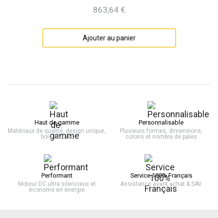
863,64 €
Prix
Ajouter au panier
Haut de gamme
Personnalisable
Matériaux de qualité, design unique,
Plusieurs formes, dimensions,
bois naturel
coloris et nombre de pales
Performant
Service 100% Français
Moteur DC ultra silencieux et
Assistance avant achat & SAV
économe en énergie