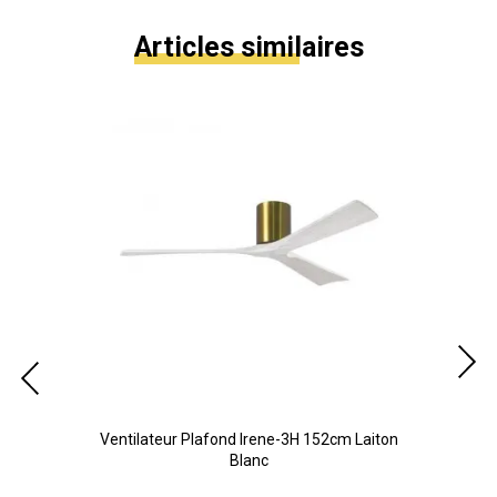
Articles similaires
m
Ventilateur Plafond Irene-3H 152cm Laiton
Ve
Blanc