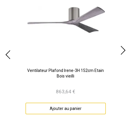
m
Ventilateur Plafond Irene-3H 152cm Etain
Ven
Bois vieilli
863,64 €
Prix
Ajouter au panier