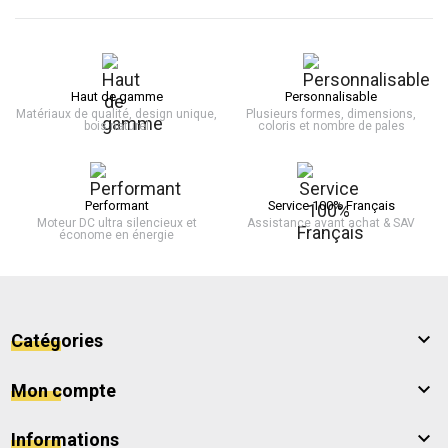
Haut de gamme
Personnalisable
Matériaux de qualité, design unique,
Plusieurs formes, dimensions,
bois naturel
coloris et nombre de pales
Performant
Service 100% Français
Moteur DC ultra silencieux et
Assistance avant achat & SAV
économe en énergie

Catégories

Mon compte

Informations